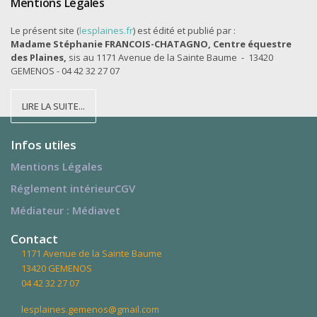
Mentions Légales
Le présent site (
lesplaines.fr
) est édité et publié par :
Madame Stéphanie FRANCOIS-CHATAGNO, Centre équestre
des Plaines,
sis au 1171 Avenue de la Sainte Baume - 13420
GEMENOS - 04 42 32 27 07
LIRE LA SUITE...
Infos utiles
Mentions Légales
Réglement intérieur
CGV
Médiateur : Médiavet
Contact
1171 Avenue de la Sainte Baume
13420 GEMENOS
04 42 32 27 07
lesplaines.gemenos@gmail.com